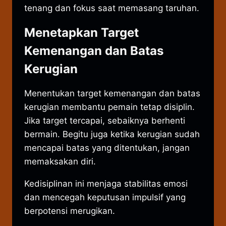
tenang dan fokus saat memasang taruhan.
Menetapkan Target
Kemenangan dan Batas
Kerugian
Menentukan target kemenangan dan batas
kerugian membantu pemain tetap disiplin.
Jika target tercapai, sebaiknya berhenti
bermain. Begitu juga ketika kerugian sudah
mencapai batas yang ditentukan, jangan
memaksakan diri.
Kedisiplinan ini menjaga stabilitas emosi
dan mencegah keputusan impulsif yang
berpotensi merugikan.