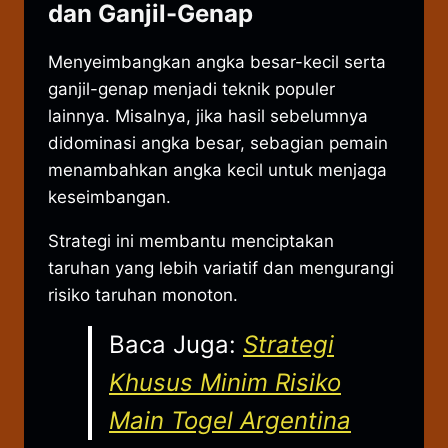
dan Ganjil-Genap
Menyeimbangkan angka besar-kecil serta
ganjil-genap menjadi teknik populer
lainnya. Misalnya, jika hasil sebelumnya
didominasi angka besar, sebagian pemain
menambahkan angka kecil untuk menjaga
keseimbangan.
Strategi ini membantu menciptakan
taruhan yang lebih variatif dan mengurangi
risiko taruhan monoton.
Baca Juga:
Strategi
Khusus Minim Risiko
Main Togel Argentina