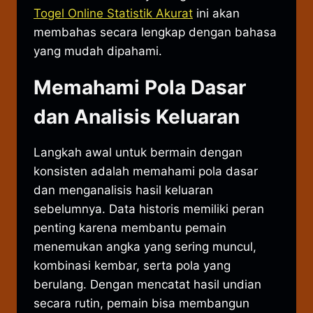
Togel Online Statistik Akurat
ini akan
membahas secara lengkap dengan bahasa
yang mudah dipahami.
Memahami Pola Dasar
dan Analisis Keluaran
Langkah awal untuk bermain dengan
konsisten adalah memahami pola dasar
dan menganalisis hasil keluaran
sebelumnya. Data historis memiliki peran
penting karena membantu pemain
menemukan angka yang sering muncul,
kombinasi kembar, serta pola yang
berulang. Dengan mencatat hasil undian
secara rutin, pemain bisa membangun