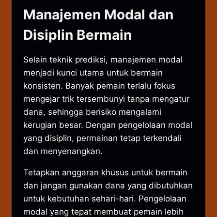
Manajemen Modal dan
Disiplin Bermain
Selain teknik prediksi, manajemen modal
menjadi kunci utama untuk bermain
konsisten. Banyak pemain terlalu fokus
mengejar trik tersembunyi tanpa mengatur
dana, sehingga berisiko mengalami
kerugian besar. Dengan pengelolaan modal
yang disiplin, permainan tetap terkendali
dan menyenangkan.
Tetapkan anggaran khusus untuk bermain
dan jangan gunakan dana yang dibutuhkan
untuk kebutuhan sehari-hari. Pengelolaan
modal yang tepat membuat pemain lebih