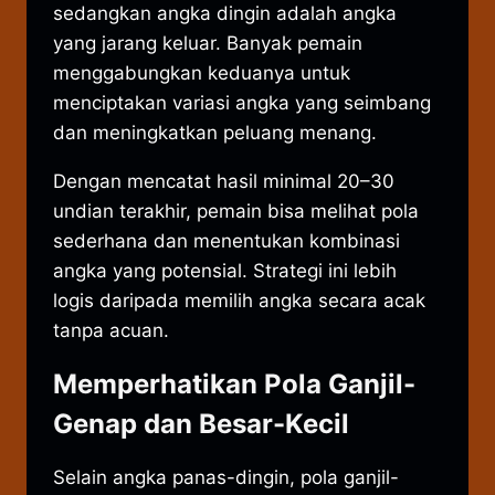
sedangkan angka dingin adalah angka
yang jarang keluar. Banyak pemain
menggabungkan keduanya untuk
menciptakan variasi angka yang seimbang
dan meningkatkan peluang menang.
Dengan mencatat hasil minimal 20–30
undian terakhir, pemain bisa melihat pola
sederhana dan menentukan kombinasi
angka yang potensial. Strategi ini lebih
logis daripada memilih angka secara acak
tanpa acuan.
Memperhatikan Pola Ganjil-
Genap dan Besar-Kecil
Selain angka panas-dingin, pola ganjil-