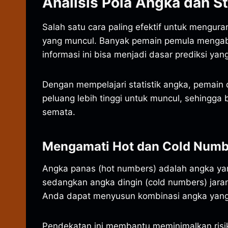
Analisis Pola Angka dan St
Salah satu cara paling efektif untuk mengur
yang muncul. Banyak pemain pemula mengab
informasi ini bisa menjadi dasar prediksi yang
Dengan mempelajari statistik angka, pemain
peluang lebih tinggi untuk muncul, sehingg
semata.
Mengamati Hot dan Cold Numb
Angka panas (hot numbers) adalah angka yan
sedangkan angka dingin (cold numbers) ja
Anda dapat menyusun kombinasi angka yang 
Pendekatan ini membantu meminimalkan risik