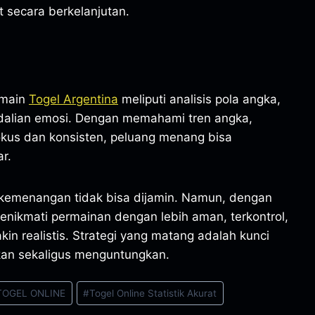
 secara berkelanjutan.
rmain
Togel Argentina
meliputi analisis pola angka,
dalian emosi. Dengan memahami tren angka,
okus dan konsisten, peluang menang bisa
r.
 kemenangan tidak bisa dijamin. Namun, dengan
enikmati permainan dengan lebih aman, terkontrol,
n realistis. Strategi yang matang adalah kunci
an sekaligus menguntungkan.
TOGEL ONLINE
#
Togel Online Statistik Akurat