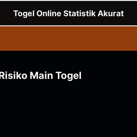
Togel Online Statistik Akurat
Risiko Main Togel