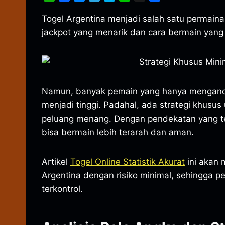
h
a
e
e
k
i
h
a
c
s
l
y
n
a
Togel Argentina menjadi salah satu permain
t
e
s
e
p
e
r
jackpot yang menarik dan cara bermain yan
s
b
e
g
e
e
A
o
n
r
p
o
g
a
p
k
e
m
r
Namun, banyak pemain yang hanya mengandal
menjadi tinggi. Padahal, ada strategi khusu
peluang menang. Dengan pendekatan yang te
bisa bermain lebih terarah dan aman.
Artikel
Togel Online Statistik Akurat
ini akan 
Argentina dengan risiko minimal, sehingga
terkontrol.