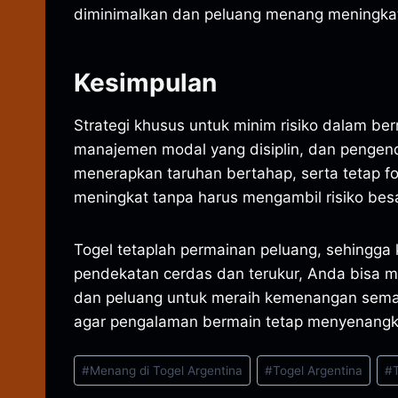
diminimalkan dan peluang menang meningkat
Kesimpulan
Strategi khusus untuk minim risiko dalam be
manajemen modal yang disiplin, dan pengen
menerapkan taruhan bertahap, serta tetap f
meningkat tanpa harus mengambil risiko besa
Togel tetaplah permainan peluang, sehingga
pendekatan cerdas dan terukur, Anda bisa m
dan peluang untuk meraih kemenangan semaki
agar pengalaman bermain tetap menyenangk
Post
#
Menang di Togel Argentina
#
Togel Argentina
#
Tags: