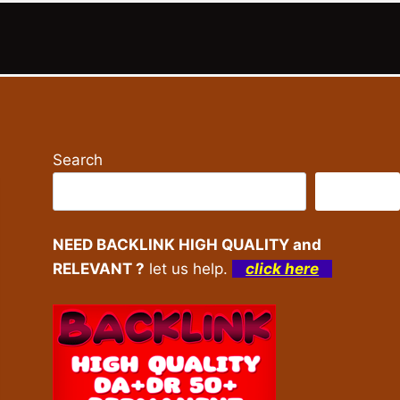
Search
Search
NEED BACKLINK HIGH QUALITY and
RELEVANT ?
let us help.
click here