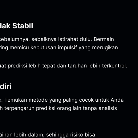
ak Stabil
 sebelumnya, sebaiknya istirahat dulu. Bermain
ering memicu keputusan impulsif yang merugikan.
prediksi lebih tepat dan taruhan lebih terkontrol.
diri
nik. Temukan metode yang paling cocok untuk Anda
terpengaruh prediksi orang lain tanpa analisis
an lebih dalam, sehingga risiko bisa