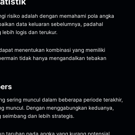
atistik
angi risiko adalah dengan memahami pola angka
aikan data keluaran sebelumnya, padahal
 lebih logis dan terukur.
 dapat menentukan kombinasi yang memiliki
a bermain tidak hanya mengandalkan tebakan
ers
g sering muncul dalam beberapa periode terakhir,
rang muncul. Dengan menggabungkan keduanya,
seimbang dan lebih strategis.
o taruhan pada angka yang kurang potensial