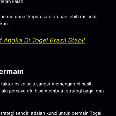
telah kalah.
an membuat keputusan taruhan lebih rasional,
lkan.
 Angka Di Togel Brazil Stabil
Bermain
faktor psikologis sangat memengaruhi hasil
rlalu percaya diri bisa membuat strategi gagal dan
rategi sendiri adalah kunci untuk bermain Togel