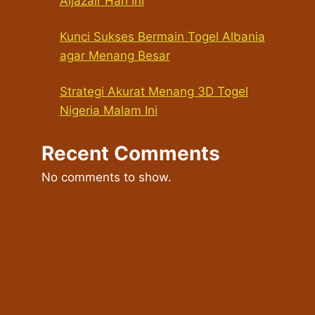
Aljazair Hari Ini
Kunci Sukses Bermain Togel Albania
agar Menang Besar
Strategi Akurat Menang 3D Togel
Nigeria Malam Ini
Recent Comments
No comments to show.