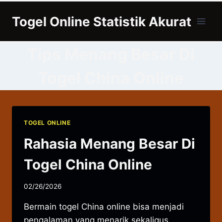
Skip
Togel Online Statistik Akurat
to
content
Tips Menang Besar Di
Togel China Online
TOGEL ONLINE
Rahasia Menang Besar Di
Togel China Online
02/26/2026
Bermain togel China online bisa menjadi
pengalaman yang menarik sekaligus