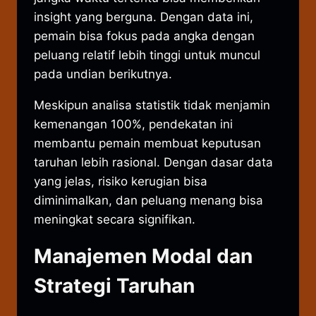
insight yang berguna. Dengan data ini,
pemain bisa fokus pada angka dengan
peluang relatif lebih tinggi untuk muncul
pada undian berikutnya.
Meskipun analisa statistik tidak menjamin
kemenangan 100%, pendekatan ini
membantu pemain membuat keputusan
taruhan lebih rasional. Dengan dasar data
yang jelas, risiko kerugian bisa
diminimalkan, dan peluang menang bisa
meningkat secara signifikan.
Manajemen Modal dan
Strategi Taruhan