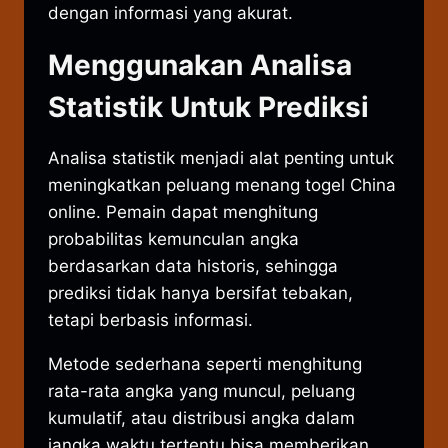
dengan informasi yang akurat.
Menggunakan Analisa
Statistik Untuk Prediksi
Analisa statistik menjadi alat penting untuk
meningkatkan peluang menang togel China
online. Pemain dapat menghitung
probabilitas kemunculan angka
berdasarkan data historis, sehingga
prediksi tidak hanya bersifat tebakan,
tetapi berbasis informasi.
Metode sederhana seperti menghitung
rata-rata angka yang muncul, peluang
kumulatif, atau distribusi angka dalam
jangka waktu tertentu bisa memberikan