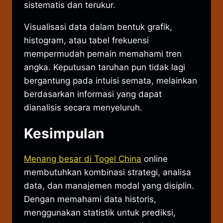
sistematis dan terukur.
Visualisasi data dalam bentuk grafik,
histogram, atau tabel frekuensi
mempermudah pemain memahami tren
angka. Keputusan taruhan pun tidak lagi
bergantung pada intuisi semata, melainkan
berdasarkan informasi yang dapat
dianalisis secara menyeluruh.
Kesimpulan
Menang besar di Togel China
online
membutuhkan kombinasi strategi, analisa
data, dan manajemen modal yang disiplin.
Dengan memahami data historis,
menggunakan statistik untuk prediksi,