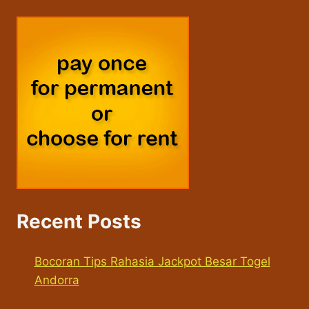
Recent Posts
Bocoran Tips Rahasia Jackpot Besar Togel
Andorra