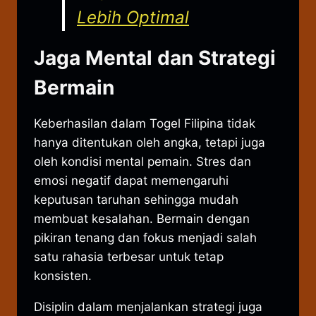
Lebih Optimal
Jaga Mental dan Strategi
Bermain
Keberhasilan dalam Togel Filipina tidak
hanya ditentukan oleh angka, tetapi juga
oleh kondisi mental pemain. Stres dan
emosi negatif dapat memengaruhi
keputusan taruhan sehingga mudah
membuat kesalahan. Bermain dengan
pikiran tenang dan fokus menjadi salah
satu rahasia terbesar untuk tetap
konsisten.
Disiplin dalam menjalankan strategi juga