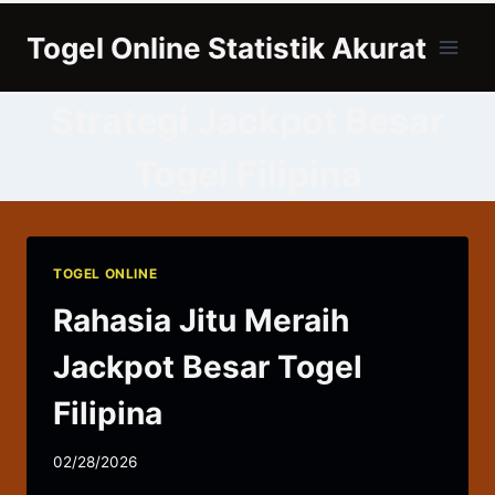
Skip
Togel Online Statistik Akurat
to
content
Strategi Jackpot Besar
Togel Filipina
TOGEL ONLINE
Rahasia Jitu Meraih
Jackpot Besar Togel
Filipina
02/28/2026