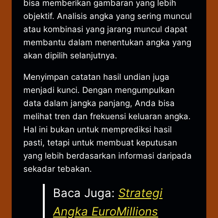
bisa memberikan gambaran yang lebih
objektif. Analisis angka yang sering muncul
atau kombinasi yang jarang muncul dapat
membantu dalam menentukan angka yang
akan dipilih selanjutnya.
Menyimpan catatan hasil undian juga
menjadi kunci. Dengan mengumpulkan
data dalam jangka panjang, Anda bisa
melihat tren dan frekuensi keluaran angka.
Hal ini bukan untuk memprediksi hasil
pasti, tetapi untuk membuat keputusan
yang lebih berdasarkan informasi daripada
sekadar tebakan.
Baca Juga:
Strategi
Angka EuroMillions