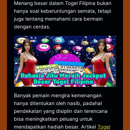
Menang besar dalam Togel Filipina bukan
hanya soal keberuntungan semata, tetapi
juga tentang memahami cara bermain
dengan cerdas.
Banyak pemain mengira kemenangan
hanya ditentukan oleh nasib, padahal
pendekatan yang disiplin dan terencana
bisa meningkatkan peluang untuk
mendapatkan hadiah besar. Artikel
Togel