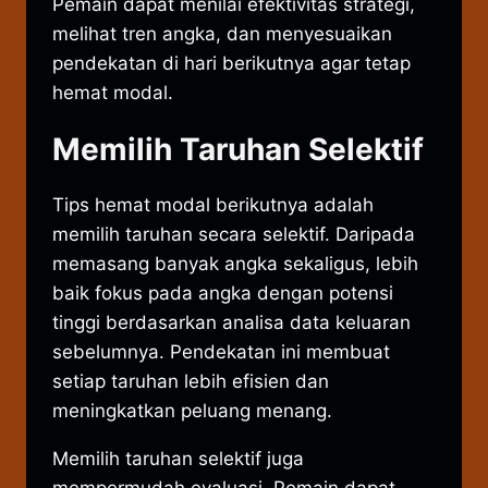
Pemain dapat menilai efektivitas strategi,
melihat tren angka, dan menyesuaikan
pendekatan di hari berikutnya agar tetap
hemat modal.
Memilih Taruhan Selektif
Tips hemat modal berikutnya adalah
memilih taruhan secara selektif. Daripada
memasang banyak angka sekaligus, lebih
baik fokus pada angka dengan potensi
tinggi berdasarkan analisa data keluaran
sebelumnya. Pendekatan ini membuat
setiap taruhan lebih efisien dan
meningkatkan peluang menang.
Memilih taruhan selektif juga