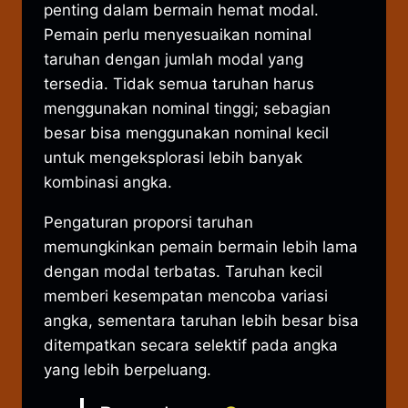
penting dalam bermain hemat modal.
Pemain perlu menyesuaikan nominal
taruhan dengan jumlah modal yang
tersedia. Tidak semua taruhan harus
menggunakan nominal tinggi; sebagian
besar bisa menggunakan nominal kecil
untuk mengeksplorasi lebih banyak
kombinasi angka.
Pengaturan proporsi taruhan
memungkinkan pemain bermain lebih lama
dengan modal terbatas. Taruhan kecil
memberi kesempatan mencoba variasi
angka, sementara taruhan lebih besar bisa
ditempatkan secara selektif pada angka
yang lebih berpeluang.